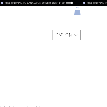
CAD (C$)
Refer Friends
ات