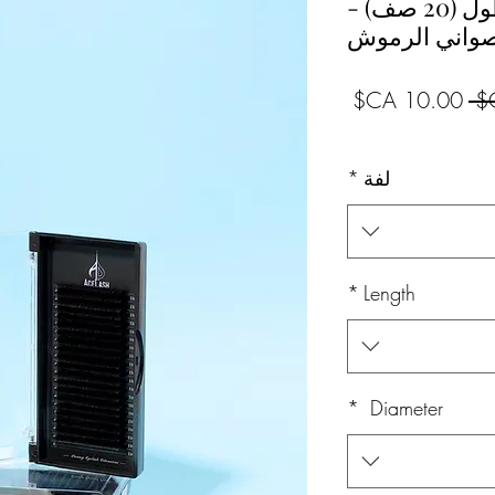
كلاسيك مختلط الطول (20 صف) -
واني الرموش
سعر
سعر
عادي
البيع
لفة
*
*
Length
*
Diameter