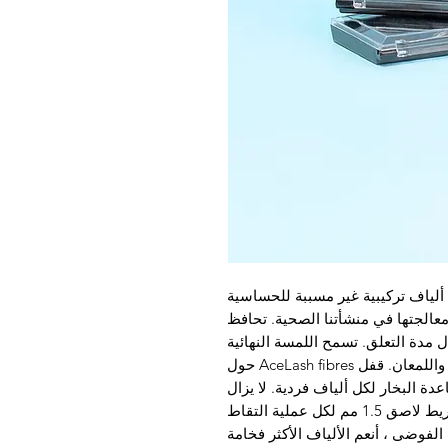
come in a 20 row t. إنها ألياف تركيبية غير مسببة للحساسية
طبية التي يتم معالجتها في منشأتنا الصحية. تحافظ
 مدة التعلق. تسمح اللمسة النهائية
المخملية بالكمية المناسبة من اللمعان واللمعان. قفل AceLash fibres حول
ة البخار لكل ألياف فردية. لا يزال
AceLash متسقًا في التجعيد والجودة مع شريط لاصق 1.5 مم لكل عملية التقاط
الفوضى ، أنعم الألياف الأكثر فخامة