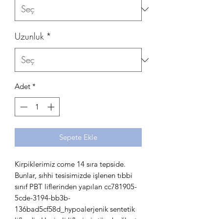
Uzunluk
*
Adet
*
Sepete Ekle
Kirpiklerimiz come 14 sıra tepside.
Bunlar, sıhhi tesisimizde işlenen tıbbi
sınıf PBT liflerinden yapılan cc781905-
5cde-3194-bb3b-
136bad5cf58d_hypoalerjenik sentetik