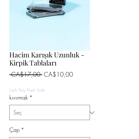
Hacim Karışık Uzunluk -
Kirpik Tablaları
Normal
İndirimli
 CA$17,00 
CA$10,00
Fiyat
Fiyat
Lash Tray Flash Sale
kıvırmak
*
Çap
*