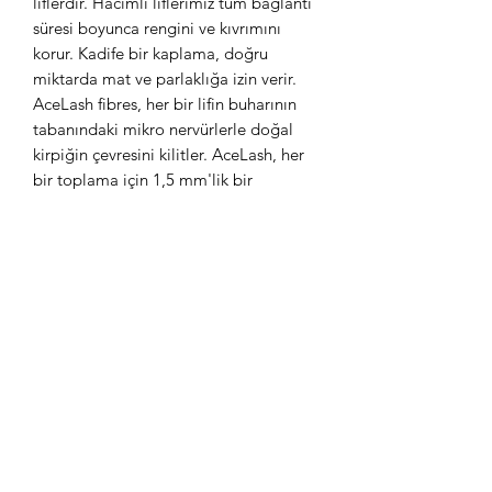
liflerdir. Hacimli liflerimiz tüm bağlantı
süresi boyunca rengini ve kıvrımını
korur. Kadife bir kaplama, doğru
miktarda mat ve parlaklığa izin verir.
AceLash fibres, her bir lifin buharının
tabanındaki mikro nervürlerle doğal
kirpiğin çevresini kilitler. AceLash, her
bir toplama için 1,5 mm'lik bir
yapışkan şerit ve aynı zamanda,
piyasadaki en yumuşak en lüks lifler
olan dağınık karolar için bir folyo arka
kısım ile kıvrılma ve kalite açısından
tutarlı kalır!
Abone Formu