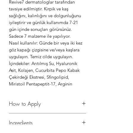
Revive7 dermatologlar tarafından
tavsiye edilmiştir. Kirpik ve kaş
sağlığını, kalınlığını ve dolgunluğunu
iyileştirir ve günlük kullanımda 7-21
gün içinde sonuçları görürsünüz.
Sadece 7 malzeme ile yapılıyor.
Nasıl kullanılır: Günde bir veya iki kez
göz kapağı çizgisine ve/veya kaşlara
uygulayın. Temiz cilde uygulayın.
İçindekiler: Arıtılmış Su, Hyaluronik
Asit, Kolajen, Cucurbita Pepo Kabak
Çekirdeği Ekstresi, Sfingolipid,
Miristoil Pentapeptit-17, Arginin
How to Apply
1. Shake lash serum well before use.
Ingredients
2. Apply a light layer to clean